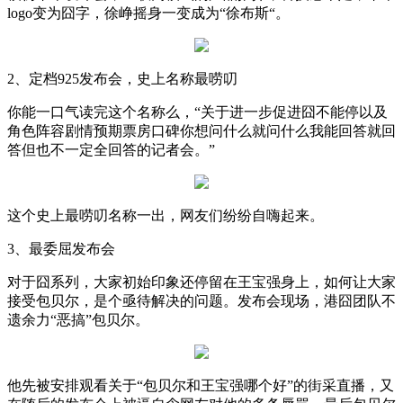
logo变为囧字，徐峥摇身一变成为“徐布斯“。
2、定档925发布会，史上名称最唠叨
你能一口气读完这个名称么，“关于进一步促进囧不能停以及
角色阵容剧情预期票房口碑你想问什么就问什么我能回答就回
答但也不一定全回答的记者会。”
这个史上最唠叨名称一出，网友们纷纷自嗨起来。
3、最委屈发布会
对于囧系列，大家初始印象还停留在王宝强身上，如何让大家
接受包贝尔，是个亟待解决的问题。发布会现场，港囧团队不
遗余力“恶搞”包贝尔。
他先被安排观看关于“包贝尔和王宝强哪个好”的街采直播，又