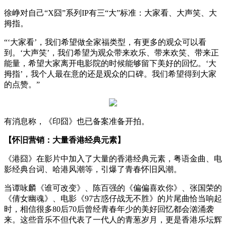
徐峥对自己“X囧”系列IP有三“大”标准：大家看、大声笑、大
拇指。
“‘大家看’，我们希望做全家福类型，有更多的观众可以看
到。‘大声笑’，我们希望为观众带来欢乐、带来欢笑、带来正
能量，希望大家离开电影院的时候能够留下美好的回忆。‘大
拇指’，我个人最在意的还是观众的口碑。我们希望得到大家
的点赞。”
有消息称，《印囧》也已备案准备开拍。
【怀旧营销：大量香港经典元素】
《港囧》在影片中加入了大量的香港经典元素，粤语金曲、电
影经典台词、哈港风潮等，引爆了青春怀旧风潮。
当谭咏麟《谁可改变》、陈百强的《偏偏喜欢你》、张国荣的
《倩女幽魂》、电影《97古惑仔战无不胜》的片尾曲恰当响起
时，相信很多80后70后曾经青春年少的美好回忆都会汹涌袭
来。这些音乐不但代表了一代人的青葱岁月，更是香港乐坛辉