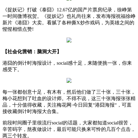
《捉妖记》打破《泰囧》12.67亿的国产片票房纪录，徐峥第
一时间微博祝贺。《捉妖记》也礼尚往来，发布海报祝福徐峥
新片《港囧》大卖。看腻了各种撕X炒作戏码，为英雄之间的
惺惺相惜点赞!
【社会化营销：脑洞大开】
港囧的倒计时海报设计，social感十足，来随便挑一张，你来
感受下。
每一张都创意十足，有木有，然后他们做了三十张，三十张，
梅小花想到了吐血的设计师。不得不说，这三十张海报张张精
品，十分值得收藏，关注梅花网·今日回复“港囧海报“，可直
接收藏倒计时海报大合集。
前段时间圈子里很流行social的话题，大家都知道social很苦，
辛苦码字，熬夜做设计，最后可能只换来可怜的几百个点击，
两三个转发。