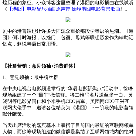
煌历程的象征。小众博客这里整理了港囧的电影插曲在线试听
《
【港囧】电影配乐插曲原声带 徐峥港囧电影背景歌曲
》。
剧中的港普话也让许多大陆观众重拾那段学粤语的热潮。《港
囧》倒计时海报，以挫门、包宿、母鸡等联想形象作为辅助记
忆点，趣说粤语日常用语。
【社群营销：意见领袖+消费群体】
1、意见领袖：最牛粉丝群
在中央电视台电影频道举行的“华语电影新焦点”活动中，徐峥
现场组建了一个“最牛”微信群。将二维码名片送至张一白、黄
晓明等电影界同仁和小米手机CEO雷军、美团网CEO王兴互
联网大佬手中，邀请各位精英为《港囧》下一阶段的电影营销
献计献策。
当天出席活动的嘉宾基本上囊括了目前国内最红的互联网领军
人物，而徐峥现场组建的微信群是集结了互联网领域内的绝对