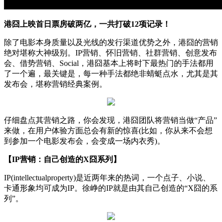
港囧上映首日票房破两亿，一共打破12项记录！
除了电影本身质量以及光线的发行渠道优势之外，港囧的营销
绝对堪称大神级别。IP营销、怀旧营销、社群营销、创意发布
会、借势营销、Social，港囧基本上将时下最热门的手法都用
了一个遍，最关键是，每一种手法都绝非蜻蜓点水，尤其是其
发布会，堪称营销经典案例。
仔细盘点其营销之路，你会发现，港囧团队将营销当做“产品”
来做，在用户体验方面总会有新的惊喜(比如，你从来不会想
到参加一个电影发布会，会变成一场内衣秀)。
【IP营销：自己创造的X囧系列】
IP(intellectualproperty)是近两年来的热词，一个点子、小说、
卡通形象均可成为IP。徐峥的IP就是由其自己创造的“X囧的系
列”。