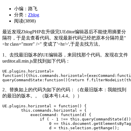
小编：路飞
分类：
Zblog
阅读(3898)
最近发现ZblogPHP在升级完UEditor编辑器后不能使用摘要分
隔符，于是去查看代码。发现最新代码已经把原本分隔符是"
<hr class="more" />" 变成了'<hr/>',于是去找方法。
1、去找最旧版本的UE编辑器，来回找那个代码。发现在文件
ueditor.all.min.js里找到如下代码：
UE.plugins.horizontal=

function(){this.commands.horizontal={execCommand:functi
queryCommandState:function(){return f.filterNodeList(t
2、替换如上的代码为如下的代码：（在最旧版本：我能找到
的最旧的版本。。（版本号1.4.4。））
UE.plugins.horizontal = function() {

        this.commands.horizontal = {

            execCommand: function(d) {

                if ( - 1 !== this.queryCommandState(d))
                    0 == this.document.getElementsByTag
                    d = this.selection.getRange();
