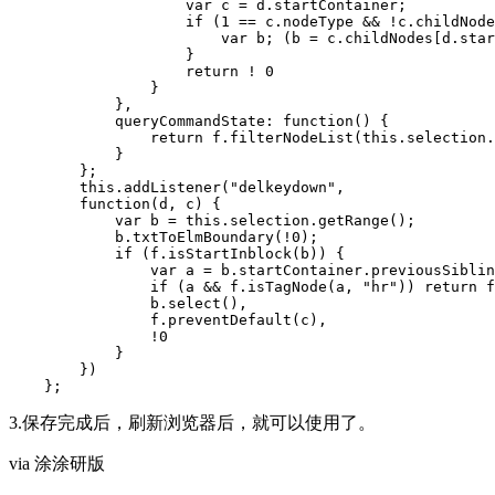
                    var c = d.startContainer;

                    if (1 == c.nodeType && !c.childNode
                        var b; (b = c.childNodes[d.star
                    }

                    return ! 0

                }

            },

            queryCommandState: function() {

                return f.filterNodeList(this.selection.
            }

        };

        this.addListener("delkeydown",

        function(d, c) {

            var b = this.selection.getRange();

            b.txtToElmBoundary(!0);

            if (f.isStartInblock(b)) {

                var a = b.startContainer.previousSiblin
                if (a && f.isTagNode(a, "hr")) return f
                b.select(),

                f.preventDefault(c),

                !0

            }

        })

    };
3.保存完成后，刷新浏览器后，就可以使用了。
via 涂涂研版