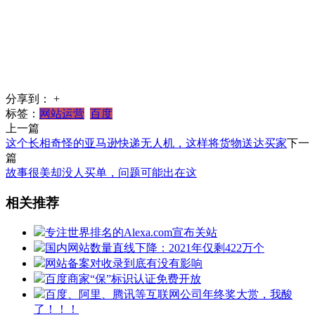
分享到：
+
标签：
网站运营
百度
上一篇
这个长相奇怪的亚马逊快递无人机，这样将货物送达买家
下一
篇
故事很美却没人买单，问题可能出在这
相关推荐
专注世界排名的Alexa.com宣布关站
国内网站数量直线下降：2021年仅剩422万个
网站备案对收录到底有没有影响
百度商家“保”标识认证免费开放
百度、阿里、腾讯等互联网公司年终奖大赏，我酸
了！！！