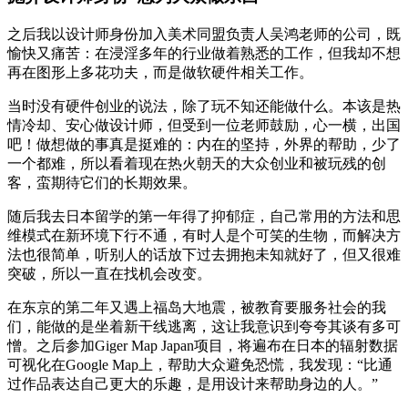
之后我以设计师身份加入美术同盟负责人吴鸿老师的公司，既
愉快又痛苦：在浸淫多年的行业做着熟悉的工作，但我却不想
再在图形上多花功夫，而是做软硬件相关工作。
当时没有硬件创业的说法，除了玩不知还能做什么。本该是热
情冷却、安心做设计师，但受到一位老师鼓励，心一横，出国
吧！做想做的事真是挺难的：内在的坚持，外界的帮助，少了
一个都难，所以看着现在热火朝天的大众创业和被玩残的创
客，蛮期待它们的长期效果。
随后我去日本留学的第一年得了抑郁症，自己常用的方法和思
维模式在新环境下行不通，有时人是个可笑的生物，而解决方
法也很简单，听别人的话放下过去拥抱未知就好了，但又很难
突破，所以一直在找机会改变。
在东京的第二年又遇上福岛大地震，被教育要服务社会的我
们，能做的是坐着新干线逃离，这让我意识到夸夸其谈有多可
憎。之后参加Giger Map Japan项目，将遍布在日本的辐射数据
可视化在Google Map上，帮助大众避免恐慌，我发现：“比通
过作品表达自己更大的乐趣，是用设计来帮助身边的人。”