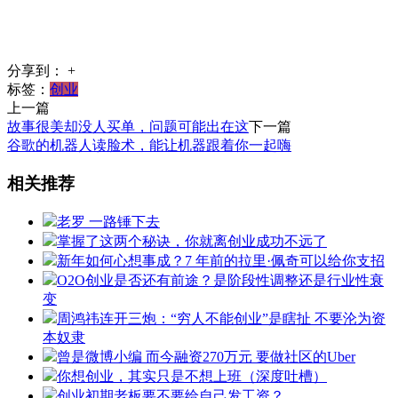
分享到：
+
标签：
创业
上一篇
故事很美却没人买单，问题可能出在这
下一篇
谷歌的机器人读脸术，能让机器跟着你一起嗨
相关推荐
老罗 一路锤下去
掌握了这两个秘诀，你就离创业成功不远了
新年如何心想事成？7 年前的拉里·佩奇可以给你支招
O2O创业是否还有前途？是阶段性调整还是行业性衰
变
周鸿祎连开三炮：“穷人不能创业”是瞎扯 不要沦为资
本奴隶
曾是微博小编 而今融资270万元 要做社区的Uber
你想创业，其实只是不想上班（深度吐槽）
创业初期老板要不要给自己发工资？