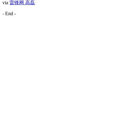
via
雷锋网 高磊
- End -