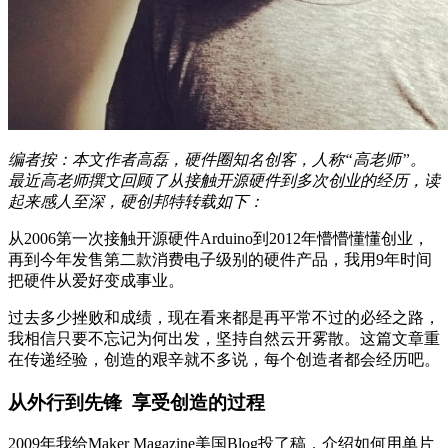
编者按：本文作者高磊，硬件圈知名创客，人称“高老师”。
最近高老师撰文回顾了从接触开源硬件到多次创业的经历，读
起来感人至深，硬创邦特转载如下：
从2006第一次接触开源硬件Arduino到2012年懵懵懂懂创业，
再到今年发售第二款消费电子级别的硬件产品，我用9年时间
把硬件从爱好变成事业。
过去多少挫败和成绩，现在看来都是再平常不过的必经之路，
我相信只要不忘记为何出发，坚持自然云开雾散。这篇文章重
在传递经验，创造的艰辛就不多说，每个创造者都会经历吧。
从外行到先锋 享受创造的过程
2009年我给Maker Magazine美国Blog投了稿，介绍如何用单片