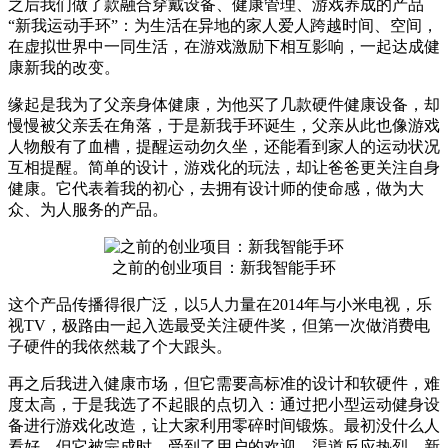
之后我们做了款融合穿戴设备、健康管理、游戏养成的产品
“新我运动手环”：为生活在异地的家人爱人跨越时间、空间，
在虚拟世界中一同生活，在游戏激励下相互影响，一起达成健
康新我的改变。
缘起是我为了父亲身体健康，为他买了几款硬件健康设备，却
慢慢被父亲丢在角落，于是新我手环诞生，父亲从此也像游戏
人物般有了血槽，提醒运动勿久坐，还能看到家人的运动状况
互相提醒。简单的设计，游戏化的玩法，却让爸爸更关注自身
健康。它代表着我的初心，去拥有设计师的使命感，做为大
众、为人服务的产品。
之前的创业项目：新我智能手环
这个产品传播得很广泛，以5人力量在2014年与小米电视，乐
视TV，极路由一起入选最受关注硬件奖，但第一次做消费电
子硬件的我依然栽了个大跟头。
再之后我进入健康市场，但它需要高标准的设计和软硬件，难
度太高，于是我选了不起眼的点切入：通过把小型运动健身设
备进行游戏化改造，让大家利用零碎时间锻炼。最初没什么人
看好，但它被完成时，受到了用户的欢迎，渠道反应热烈，新