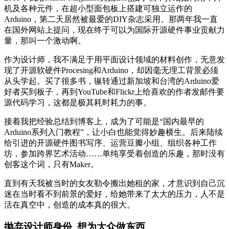
机及各种元件，在超小型面包板上搭建可独立运作的
Arduino，第二天居然被最爱的DIY杂志采用。那两年我一直
在国外网站上提问，现在终于可以为国际开源硬件事业贡献力
量，那叫一个激动啊。
作为设计师，我不满足于用平面设计领域的材料创作，无意发
现了开源软硬件Procesing和Arduino，却因毫无理工背景必须
从头学起。买了很多书，辗转通过新加坡和台湾的Arduino爱
好者买到板子，再到YouTube和Flickr上给喜欢的作者发邮件要
源代码学习，这都是极其耗时耗力的事。
接着我把经验总结到博客上，成为了可能是“国内最早的
Arduino系列入门教程”，让小白也能觉得妙趣横生。后来陆续
给引进的开源硬件图书写序、运营豆瓣小组、组织各种工作
坊，参加跨界艺术活动……单纯享受着创造的乐趣，那时没有
创客这个词，只有Maker。
直到有天我被当时的女友勒令搬出她租的家，才意识到自己沉
迷在当时看不到前景的爱好，给她带来了太大的压力，人不是
活在真空中，创造的成本真的很大。
抛弃设计师身份 想为大众做东西