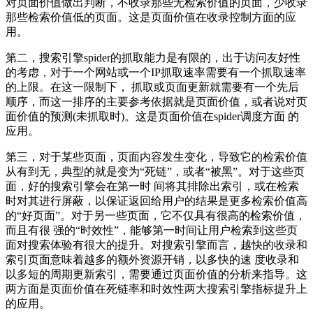
对页面价值做出判断，不收录那些无检索价值的页面，少收录
那些检索价值低的页面。这是页面价值在收录控制方面的应
用。
第二，搜索引擎spider的抓取能力是有限的，出于访问友好性
的考虑，对于一个网站或一个IP抓取速率需要有一个抓取速率
的上限。在这一限制下， 抓取或页面更新就需要有一个先后
顺序，而这一排序的主要参考依据就是页面价值，或者说对页
面价值的预测(未抓取时)。这是页面价值在spider调度方面 的
应用。
第三，对于某些页面，页面内容发生变化，导致它的检索价值
从有到无，典型的就是变为“死链”，或者“被黑”。对于这些页
面，好的搜索引擎会在第一时 间将其排除出索引，或在检索
时对其进行屏蔽，以保证返回给用户的结果是更多检索价值高
的“好页面”。对于另一些页面，它不仅具有很高的检索价值，
而且有很 强的“时效性”，能够第一时间让用户检索到这些页
面对搜索体验有很大的提升。对搜索引擎而言，越快的收录和
索引页面意味着越多的额外资源开销，以多快的速 度收录和
以多短的周期更新索引，需要通过页面价值的分析来指导。这
两方面是页面价值在死链率和时效性两大搜索引擎指标提升上
的应用。