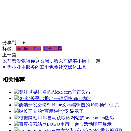
分享到：
+
标签：
Sublime Text
站长工具
上一篇
以前都没觉得你这么屌，我以前确实不屌
下一篇
可为小业主服务的33个免费社交媒体工具
相关推荐
专注世界排名的Alexa.com宣布关站
360站长平台推出一键切换https功能
前端开发必装Sublime文本编辑器的10款插件/工具
站长工具的“百度快照”又显示了
根据网站URL自动获取该网站的favicon.ico图标
百度搜索站点LOGO申请，参与活动即可展示！
xampp for windows中文简装版32位/64位 重新编译版