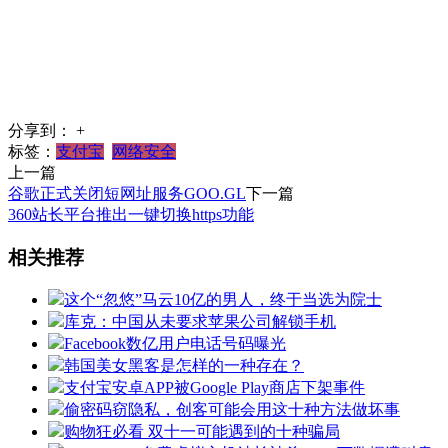
分享到：
+
标签：
支付宝
网络安全
上一篇
谷歌正式关闭短网址服务GOO.GL
下一篇
360站长平台推出一键切换https功能
相关推荐
这个“忽悠”马云10亿的男人，终于当选为院士
库克：中国从未要求苹果公司解锁手机
Facebook数亿用户电话号码曝光
韩国美女黑客是怎样的一种存在？
支付宝安卓APP被Google Play商店下架事件
偷密码窃隐私，创客可能会用这十种方法做坏事
购物狂必看 双十一可能遇到的十种骗局