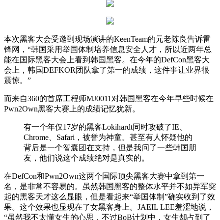
本次黑客大会受邀到现场演讲的KeenTeam的元老陈良告诉雷
锋网，“韩国采用举国体制培养信息安全人才，所以近两年总
能在国际黑客大会上看到韩国黑客。在今年的DefCon黑客大
会上，韩国DEFKOR团队拿了第一的成绩，这件事让业界很
震惊。”
而来自360的首席工程师MJ0011对韩国黑客在今年早些时候在
Pwn2Own黑客大赛上的成绩记忆犹新。
有一个年仅17岁的黑客Lokihardt同时攻破了IE、
Chrome、Safari，被誉为神童。甚至有人怀疑他的
背后是一个智囊团在支持，但是我问了一些韩国朋
友，他们说这个成绩绝对是真实的。
在DefCon和Pwn2Own这两个国际顶尖黑客大赛中拿到第一
名，是非常不容易的。虽然韩国黑客的整体水平并不如异军突
起的黑客天才这么显眼，但是看起来“举国体制”确实收到了效
果。这个效果也显现在了女黑客身上。JAEIL LEE羞涩地说，
“虽然我不太懂女生的心思，不过BoB计划中，女生却占到了