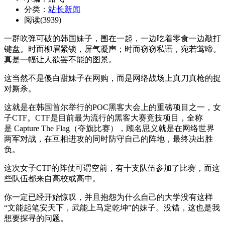
分类：
站长新闻
阅读(3939)
一群吹弹可破的韩国妹子，围在一起，一边吃着零食一边敲打
键盘。时而柳眉紧锁，屏气凝声；时而窃窃私语，宛若莺啼。
真是一幅让人欲罢不能的图景。
这当然不是傻白甜妹子在网购，而是网络战场上真刀真枪的捉
对厮杀。
这就是在韩国首尔举行的POC黑客大会上的重磅项目之一，女
子CTF。CTF是目前最为流行的黑客大赛竞技项目，全称
是 Capture The Flag（夺旗比赛），顾名思义就是在网络世界
两军对战，在互相进攻的同时防守自己的阵地，最终决出胜
负。
这次女子CTF的阵仗可谓空前，有十支队伍参加了比赛，而这
些队伍都来自高校或高中。
你一定已经开始惊叹，并且抱怨为什么自己的大学没有这样
“文能起笔安天下，武能上马定乾坤”的妹子。没错，这也是我
想要探寻的问题。