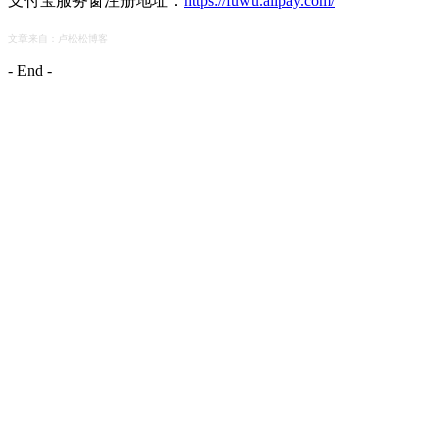
支付宝服务窗注册地址：
https://fuwu.alipay.com/
文章来自：卢松松博客
- End -