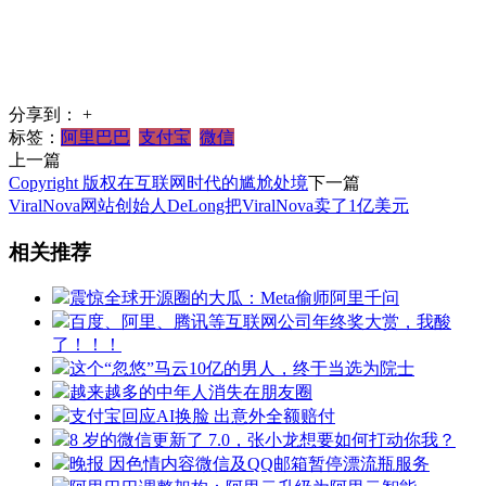
分享到：
+
标签：
阿里巴巴
支付宝
微信
上一篇
Copyright 版权在互联网时代的尴尬处境
下一篇
ViralNova网站创始人DeLong把ViralNova卖了1亿美元
相关推荐
震惊全球开源圈的大瓜：Meta偷师阿里千问
百度、阿里、腾讯等互联网公司年终奖大赏，我酸
了！！！
这个“忽悠”马云10亿的男人，终于当选为院士
越来越多的中年人消失在朋友圈
支付宝回应AI换脸 出意外全额赔付
8 岁的微信更新了 7.0，张小龙想要如何打动你我？
晚报 因色情内容微信及QQ邮箱暂停漂流瓶服务