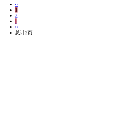
‹‹
1
2
›
››
总计2页