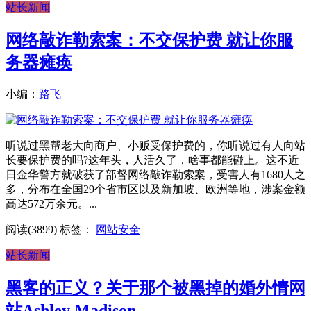
站长新闻
网络敲诈勒索案：不交保护费 就让你服
务器瘫痪
小编：
路飞
听说过黑帮老大向商户、小贩受保护费的，你听说过有人向站
长要保护费的吗?这年头，人活久了，啥事都能碰上。这不近
日金华警方就破获了部督网络敲诈勒索案，受害人有1680人之
多，分布在全国29个省市区以及新加坡、欧洲等地，涉案金额
高达572万余元。...
阅读(3899)
标签：
网站安全
站长新闻
黑客的正义？关于那个被黑掉的婚外情网
站Ashley Madison