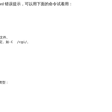
sion denied 错误提示，可以用下面的命令试着用：
件。    

-C  /cgi/。    

型：    
