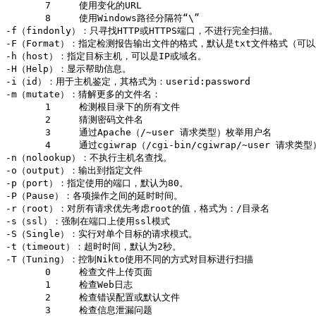
       7     使用变化的URL    

       8     使用Windows路径分隔符“\”    

-f（findonly）：只寻找HTTP或HTTPS端口，不进行完全扫描。    

-F（Format）：指定检测报告输出文件的格式，默认是txt文件格式（可以是ht
-h（host）：指定目标主机，可以是IP或域名。    

-H（Help）：显示帮助信息。    

-i（id）：用于主机鉴定，其格式为：userid:password    

-m（mutate）：猜解更多的文件名：    

       1     检测根目录下的所有文件    

       2     猜测密码文件名    

       3     通过Apache（/~user 请求类型）枚举用户名    

       4     通过cgiwrap（/cgi-bin/cgiwrap/~user 请求类
-n（nolookup）：不执行主机名查找。    

-o（output）：输出到指定文件    

-p（port）：指定使用的端口，默认为80。    

-P（Pause）：各项操作之间的延时时间。    

-r（root）：对所有请求优先考虑root的值，格式为：/目录名    

-s（ssl）：强制在端口上使用ssl模式    

-S（Single）：实行对单个目标的请求模式。    

-t（timeout）：超时时间，默认为2秒。    

-T（Tuning）：控制Nikto使用不同的方式对目标进行扫描    

       0     检查文件上传页面    

       1     检查Web日志    

       2     检查错误配置或默认文件    

       3     检查信息泄漏问题    
