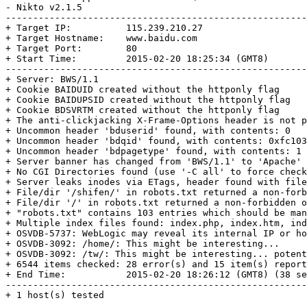
- Nikto v2.1.5    

-------------------------------------------------------
+ Target IP:          115.239.210.27    

+ Target Hostname:    www.baidu.com    

+ Target Port:        80    

+ Start Time:         2015-02-20 18:25:34 (GMT8)    

-------------------------------------------------------
+ Server: BWS/1.1    

+ Cookie BAIDUID created without the httponly flag    

+ Cookie BAIDUPSID created without the httponly flag   
+ Cookie BDSVRTM created without the httponly flag    

+ The anti-clickjacking X-Frame-Options header is not p
+ Uncommon header 'bduserid' found, with contents: 0   
+ Uncommon header 'bdqid' found, with contents: 0xfc103
+ Uncommon header 'bdpagetype' found, with contents: 1 
+ Server banner has changed from 'BWS/1.1' to 'Apache' 
+ No CGI Directories found (use '-C all' to force check
+ Server leaks inodes via ETags, header found with file
+ File/dir '/shifen/' in robots.txt returned a non-forb
+ File/dir '/' in robots.txt returned a non-forbidden o
+ "robots.txt" contains 103 entries which should be man
+ Multiple index files found: index.php, index.htm, ind
+ OSVDB-5737: WebLogic may reveal its internal IP or ho
+ OSVDB-3092: /home/: This might be interesting...    

+ OSVDB-3092: /tw/: This might be interesting... potent
+ 6544 items checked: 28 error(s) and 15 item(s) report
+ End Time:           2015-02-20 18:26:12 (GMT8) (38 se
-------------------------------------------------------
+ 1 host(s) tested