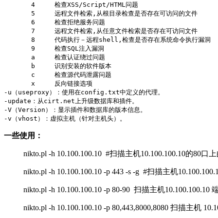
       4     检查XSS/Script/HTML问题    

       5     远程文件检索,从根目录检查是否存在可访问的文件    

       6     检查拒绝服务问题    

       7     远程文件检索,从任意文件检索是否存在可访问文件    

       8     代码执行－远程shell,检查是否存在系统命令执行漏洞   
       9     检查SQL注入漏洞    

       a     检查认证绕过问题    

       b     识别安装的软件版本    

       c     检查源代码泄露问题    

       x     反向链接选项    

-u（useproxy）：使用在config.txt中定义的代理。    

-update：从cirt.net上升级数据库和插件。    

-V（Version）：显示插件和数据库的版本信息。    

-v（vhost）：虚拟主机（针对主机头）。
一些使用：
nikto.pl -h 10.100.100.10 #扫描主机10.100.100.10的8
nikto.pl -h 10.100.100.10 -p 443 -s -g #扫描主机10.1
nikto.pl -h 10.100.100.10 -p 80-90 扫描主机10.100.
nikto.pl -h 10.100.100.10 -p 80,443,8000,8080 扫描主机 10.