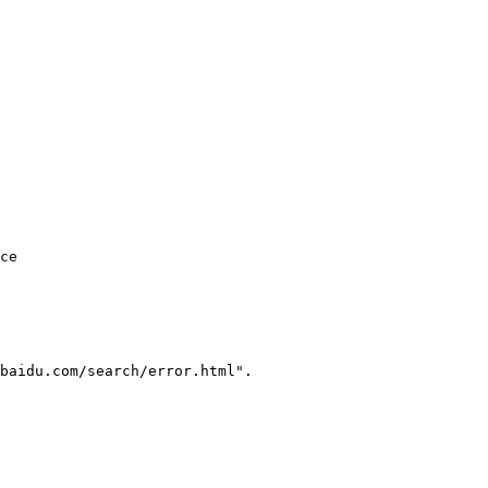
ce    

baidu.com/search/error.html".    
