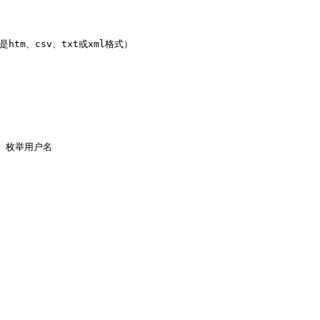
m、csv、txt或xml格式）    

型）枚举用户名    
