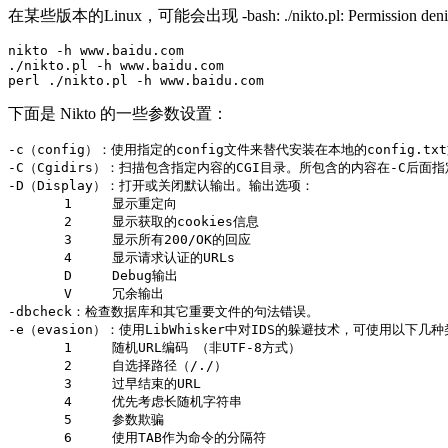
在某些版本的Linux，可能会出现 -bash: ./nikto.pl: Permis
nikto -h www.baidu.com    

./nikto.pl -h www.baidu.com    

perl ./nikto.pl -h www.baidu.com
下面是 Nikto 的一些参数设置：
-c（config）：使用指定的config文件来替代安装在本地的config.txt文
-C（Cgidirs）：扫描包含指定内容的CGI目录。所包含的内容在-C后面指定。如
-D（Display）：打开或关闭默认输出。输出选项：    

       1     显示重定向    

       2     显示获取的cookies信息    

       3     显示所有200/OK的回应    

       4     显示请求认证的URLs    

       D     Debug输出    

       V     冗余输出    

-dbcheck：检查数据库和其它重要文件的句法错误。    

-e（evasion）：使用LibWhisker中对IDS的躲避技术，可使用以下几种类
       1     随机URL编码 （非UTF-8方式）    

       2     自选择路径（/./）    

       3     过早结束的URL    

       4     优先考虑长随机字符串    

       5     参数欺骗    

       6     使用TAB作为命令的分隔符    
