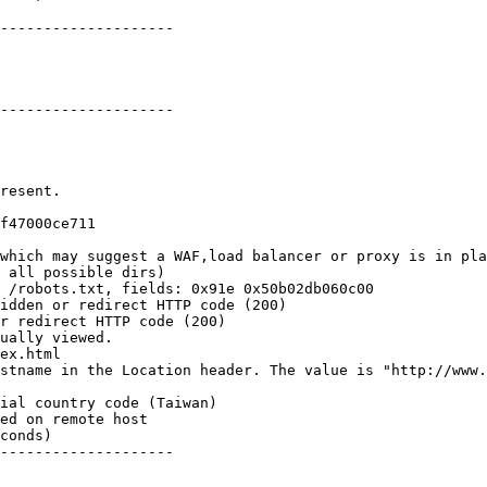
--------------------    

--------------------    

 

resent.    

 

f47000ce711    

   

which may suggest a WAF,load balancer or proxy is in pla
 all possible dirs)    

 /robots.txt, fields: 0x91e 0x50b02db060c00    

idden or redirect HTTP code (200)    

r redirect HTTP code (200)    

ually viewed.    

ex.html    

stname in the Location header. The value is "http://www.
ial country code (Taiwan)    

ed on remote host    

conds)    

--------------------    
