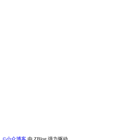
©
小众博客
由 ZBlog 强力驱动