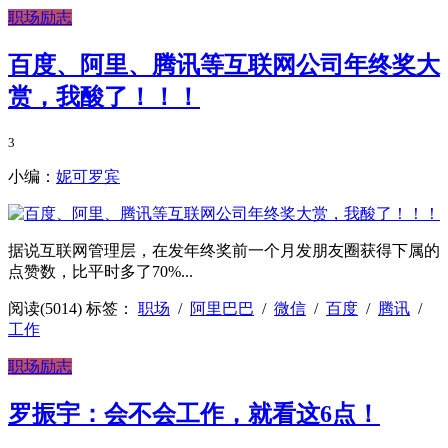
职场励志
百度、阿里、腾讯等互联网公司年终奖大
赏，我酸了！！！
3
小编：
妮可罗宾
据说互联网管理层，在发年终奖前一个月发朋友圈获得下属的
点赞数，比平时多了70%...
阅读(5014)
标签：
职场
/
阿里巴巴
/
微信
/
百度
/
腾讯
/
工作
职场励志
罗振宇：会不会工作，就看这6点！