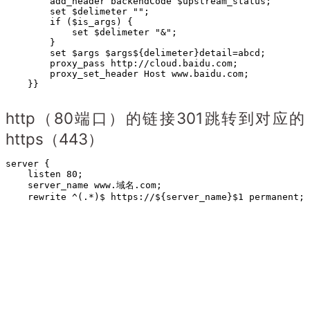
        add_header backendCode $upstream_status;

        set $delimeter "";

        if ($is_args) {

            set $delimeter "&";

        }

        set $args $args${delimeter}detail=abcd;

        proxy_pass http://cloud.baidu.com;

        proxy_set_header Host www.baidu.com;

    }}
http（80端口）的链接301跳转到对应的
https（443）
server {

    listen 80;

    server_name www.域名.com;

    rewrite ^(.*)$ https://${server_name}$1 permanent; 