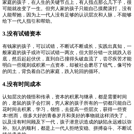
家庭的孩子，在人生的关键节点上，有人指点那么几下子，很
可能就改变了一生。但穷人家的孩子只能自己摸爬滚打，没有
人能帮她，因为上一代人没有足够的认识层次和人脉，不能够
给下一代人指引和帮助。
3.没有试错资本
有钱家的孩子，可以试错，不断试不断成长，实践出真知，一
般家庭的孩子或许可以试错一两次，但大部分错一次就跌入谷
底，然后起起伏伏，直到自己撞得头破血流了，尝尽疾苦才能
明白一些规则或积累一点资本，却被社会磨尽了锐气，像可怜
的闰土，背负着自己的家庭，跌入轮回的循环。
4.没有时间成本
认知层次的领悟和传承，资本的积累与继承，都是需要时间
的，老鼠的孩子会打洞，穷人家的孩子所有的一切都只能自己
花时间去积累，学习，领悟，去提高一些层次，获得一些资
本!然而，很多大好的青春岁月和美好的事物就这样消失了，
以及没有时间顾及下一代，孩子潜意识造成的缺陷永远难以弥
补。别人的顺利，都是上一代人拒绝安稳、拼搏奋斗、不断试