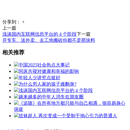
分享到：
+
上一篇
浅谈国内互联网信息平台的 4 个阶段
下一篇
开专车、送外卖、去工地搬砖你都不是那块料
相关推荐
中国2025社会热点大事记
同床共寝对健康和幸福的影响
年轻人少讲究点挺好
为什么穷人家的孩子难翻身?
浅谈国内互联网信息平台的 4 个阶段
越来越多的中年人消失在朋友圈
《追随》在所有地方都只能与自己相遇，很容易身心
俱疲
丝袜超人 再次变成一个受制于地心引力的普通人