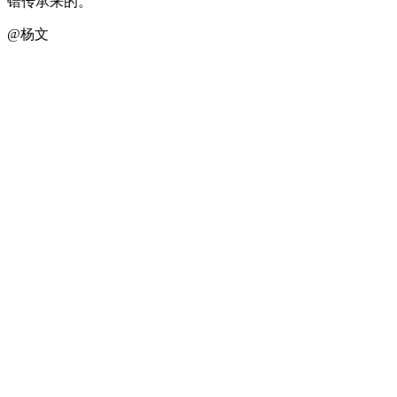
错传承来的。
@杨文