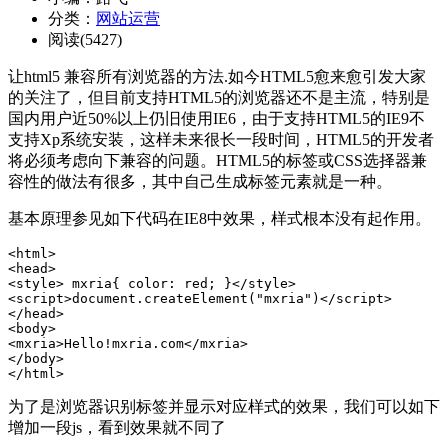
分类：
网站运营
阅读(5427)
让html5 兼容所有浏览器的方法.如今HTML5愈来愈引发大家
的关注了，但目前支持HTML5的浏览器还不是主流，特别是
国内用户近50%以上仍旧使用IE6，由于支持HTML5的IE9不
支持Xp系统安装，这样未来很长一段时间，HTML5的开发者
将必须考虑向下兼容的问题。HTML5的标签或CSS选择器兼
容性的做法有很多，其中自己生成标签元素就是一种。
基本原理参见如下代码在IE8中效果，样式根本没有起作用。
<html>

<head>

<style> mxria{ color: red; }</style>

<script>document.createElement("mxria")</script>

</head>

<body>

<mxria>Hello!mxria.com</mxria>

</body>

</html>
为了是浏览器识别标签并显示对应样式的效果，我们可以如下
增加一段js，看到效果就不同了