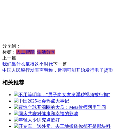
分享到：
+
标签：
人工智能
生活分享
上一篇
我们靠什么赢得这个时代
下一篇
中国人民银行发表声明称，近期可能开始发行电子货币
相关推荐
不用等明年，“男子向女友发淫秽视频被行拘”
中国2025社会热点大事记
震惊全球开源圈的大瓜：Meta偷师阿里千问
同床共寝对健康和幸福的影响
年轻人少讲究点挺好
开专车、送外卖、去工地搬砖你都不是那块料